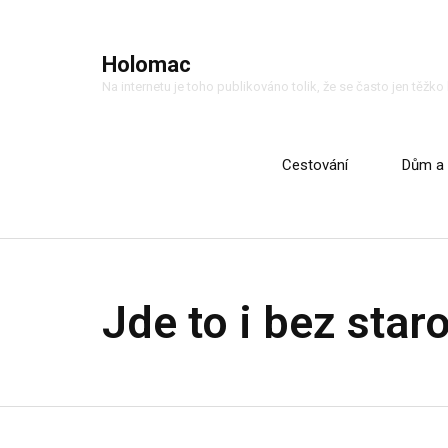
Holomac
Na internetu je toho publikováno tolik, že se často jen těžk
Cestování
Dům a 
Jde to i bez staro