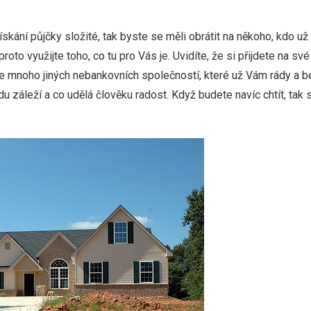
získání půjčky složité, tak byste se měli obrátit na někoho, kdo
a proto využijte toho, co tu pro Vás je. Uvidíte, že si přijdete na
je mnoho jiných nebankovních společností, které už Vám rády a 
u záleží a co udělá člověku radost. Když budete navíc chtít, tak