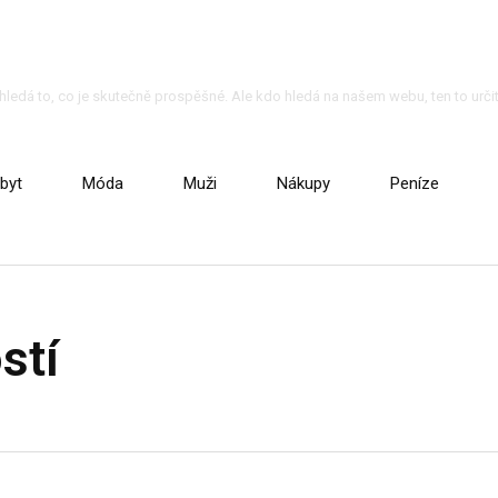
o hledá to, co je skutečně prospěšné. Ale kdo hledá na našem webu, ten to určit
byt
Móda
Muži
Nákupy
Peníze
stí