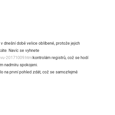
 v dnešní době velice oblíbené, protože jejich
čkáte. Navíc se vyhnete
ravu-20171009.html
kontrolám registrů, což se hodí
ším nadmíru spokojeni.
lo na první pohled zdát, což se samozřejmě