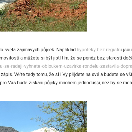
 do světa zajímavých půjček. Například
hypotéky bez registru
jsou
movitostí a můžete si být jistí tím, že se peněz bez starostí do
vu-se-radeji-vyhnete-obloukem-uzavirka-rondelu-zastavila-dop
í zápis. Věřte tedy tomu, že si i Vy přijdete na své a budete se v
 pro Vás bude získání půjčky mnohem jednodušší, než by se moh