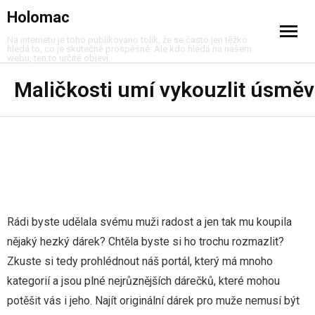
Holomac
Na internetu je toho publikováno tolik, že se často jen těžko
hledá to, co je skutečně prospěšné. Ale kdo hledá na našem
webu, ten to určitě objeví.
Cestování
Maličkosti umí vykouzlit úsměv
Dům a byt
Móda
Muži
Nákupy
Rádi byste udělala svému muži radost a jen tak mu koupila
nějaký hezký dárek? Chtěla byste si ho trochu rozmazlit?
Peníze
Zkuste si tedy prohlédnout náš portál, který má mnoho
kategorií a jsou plné nejrůznějších dárečků, které mohou
Služby
potěšit vás i jeho. Najít
originální dárek pro muže
nemusí být