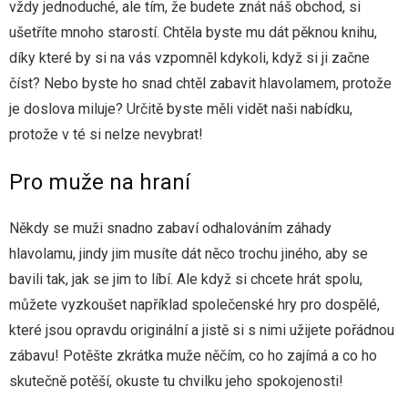
vždy jednoduché, ale tím, že budete znát náš obchod, si
Sport
ušetříte mnoho starostí. Chtěla byste mu dát pěknou knihu,
díky které by si na vás vzpomněl kdykoli, když si ji začne
Web
číst? Nebo byste ho snad chtěl zabavit hlavolamem, protože
Zábava
je doslova miluje? Určitě byste měli vidět naši nabídku,
protože v té si nelze nevybrat!
Pro muže na hraní
Někdy se muži snadno zabaví odhalováním záhady
hlavolamu, jindy jim musíte dát něco trochu jiného, aby se
bavili tak, jak se jim to líbí. Ale když si chcete hrát spolu,
můžete vyzkoušet například společenské hry pro dospělé,
které jsou opravdu originální a jistě si s nimi užijete pořádnou
zábavu! Potěšte zkrátka muže něčím, co ho zajímá a co ho
skutečně potěší, okuste tu chvilku jeho spokojenosti!