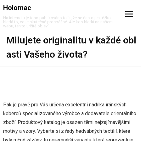
Holomac
Na internetu je toho publikováno tolik, že se často jen těžko
hledá to, co je skutečně prospěšné. Ale kdo hledá na našem
webu, ten to určitě objeví.
Cestování
Milujete originalitu v každé obl
asti Vašeho života?
Dům a byt
Móda
Muži
Nákupy
Pak je právě pro Vás určena excelentní nadílka
íránských
koberců
specializovaného výrobce a dodavatele orientálního
Peníze
zboží. Produktový katalog je osazen těmi nejzajímavějšími
Služby
motivy a vzory. Vyberte si z řady hedvábných textilií, které
byly ručně vázány, tu nejjemnější variantu, která reprezentuje