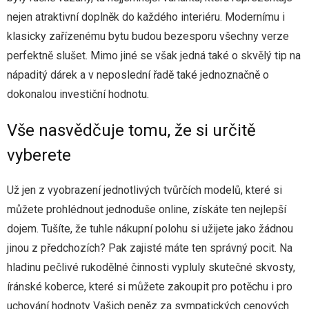
Sport
nejen atraktivní doplněk do každého interiéru. Modernímu i
klasicky zařízenému bytu budou bezesporu všechny verze
Web
perfektně slušet. Mimo jiné se však jedná také o skvělý tip na
nápaditý dárek a v neposlední řadě také jednoznačně o
Zábava
dokonalou investiční hodnotu.
Vše nasvědčuje tomu, že si určitě
vyberete
Už jen z vyobrazení jednotlivých tvůrčích modelů, které si
můžete prohlédnout jednoduše online, získáte ten nejlepší
dojem. Tušíte, že tuhle nákupní polohu si užijete jako žádnou
jinou z předchozích? Pak zajisté máte ten správný pocit. Na
hladinu pečlivé rukodělné činnosti vypluly skutečné skvosty,
íránské koberce, které si můžete zakoupit pro potěchu i pro
uchování hodnoty Vašich peněz za sympatických cenových