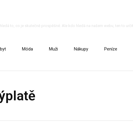
o hledá to, co je skutečně prospěšné. Ale kdo hledá na našem webu, ten to určit
byt
Móda
Muži
Nákupy
Peníze
ýplatě