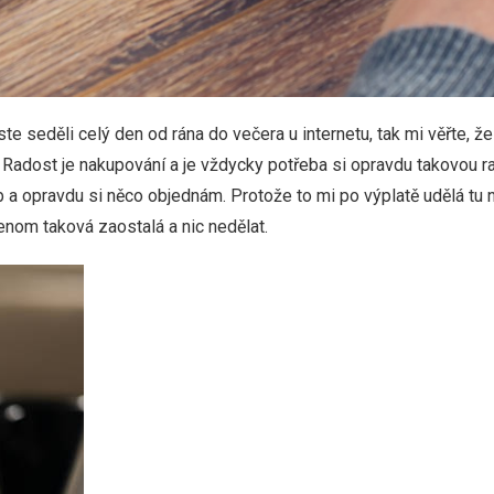
e seděli celý den od rána do večera u internetu, tak mi věřte, že 
 Radost je nakupování a je vždycky potřeba si opravdu takovou rad
 a opravdu si něco objednám. Protože to mi po výplatě udělá tu n
enom taková zaostalá a nic nedělat.