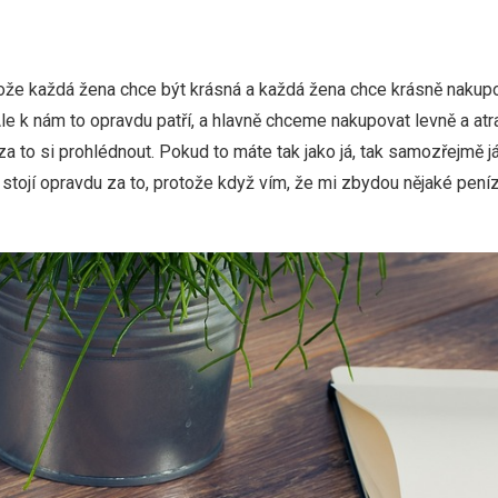
tože každá žena chce být krásná a každá žena chce krásně nakupo
e k nám to opravdu patří, a hlavně chceme nakupovat levně a atr
a to si prohlédnout. Pokud to máte tak jako já, tak samozřejmě já 
o stojí opravdu za to, protože když vím, že mi zbydou nějaké pení