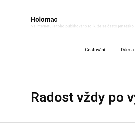
Holomac
Na internetu je toho publikováno tolik, že se často jen těžk
Cestování
Dům a 
Radost vždy po v