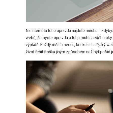
Na internetu toho opravdu najdete mnoho. I kdybyst
webů, že byste opravdu u toho mohli sedět i roky.
výplatě. Každý měsíc sednu, kouknu na nějaký web
život řešit trošku jiným způsobem než být pořád j