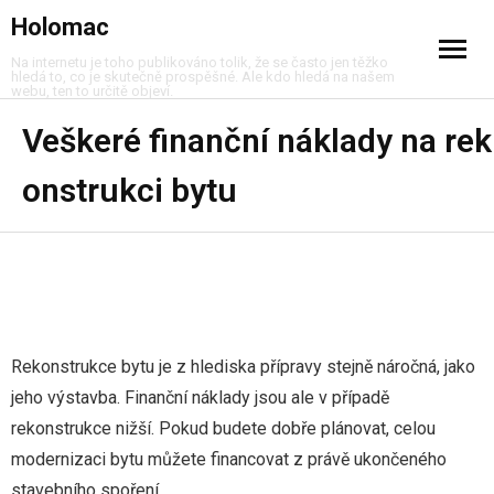
Holomac
Na internetu je toho publikováno tolik, že se často jen těžko
hledá to, co je skutečně prospěšné. Ale kdo hledá na našem
webu, ten to určitě objeví.
Cestování
Veškeré finanční náklady na rek
onstrukci bytu
Dům a byt
Móda
Muži
Nákupy
Rekonstrukce bytu je z hlediska přípravy stejně náročná, jako
jeho výstavba. Finanční náklady jsou ale v případě
Peníze
rekonstrukce nižší. Pokud budete dobře plánovat, celou
Služby
modernizaci bytu můžete financovat z právě ukončeného
stavebního spoření.