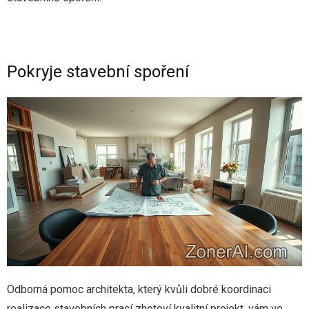
Sport
Web
Pokryje stavební spoření
Zábava
Odborná pomoc architekta, který kvůli dobré koordinaci
realizace stavebních prací zhotoví kvalitní projekt, vám ve