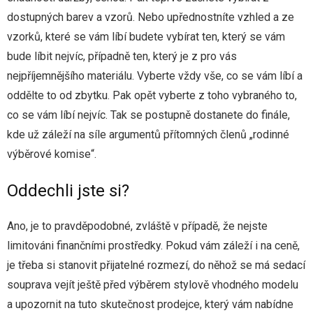
Sport
dostupných barev a vzorů. Nebo upřednostníte vzhled a ze
vzorků, které se vám líbí budete vybírat ten, který se vám
Web
bude líbit nejvíc, případně ten, který je z pro vás
nejpříjemnějšího materiálu. Vyberte vždy vše, co se vám líbí a
Zábava
oddělte to od zbytku. Pak opět vyberte z toho vybraného to,
co se vám líbí nejvíc. Tak se postupně dostanete do finále,
kde už záleží na síle argumentů přítomných členů „rodinné
výběrové komise“.
Oddechli jste si?
Ano, je to pravděpodobné, zvláště v případě, že nejste
limitováni finančními prostředky. Pokud vám záleží i na ceně,
je třeba si stanovit přijatelné rozmezí, do něhož se má
sedací
souprava
vejít ještě před výběrem stylově vhodného modelu
a upozornit na tuto skutečnost prodejce, který vám nabídne