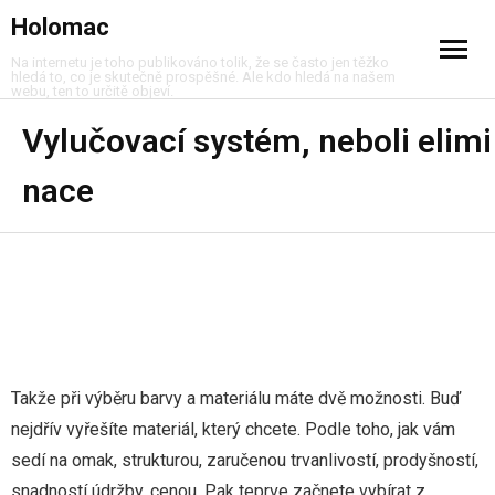
Holomac
Na internetu je toho publikováno tolik, že se často jen těžko
hledá to, co je skutečně prospěšné. Ale kdo hledá na našem
webu, ten to určitě objeví.
Cestování
Vylučovací systém, neboli elimi
nace
Dům a byt
Móda
Muži
Nákupy
Takže při výběru barvy a materiálu máte dvě možnosti. Buď
Peníze
nejdřív vyřešíte materiál, který chcete. Podle toho, jak vám
Služby
sedí na omak, strukturou, zaručenou trvanlivostí, prodyšností,
snadností údržby, cenou. Pak teprve začnete vybírat z