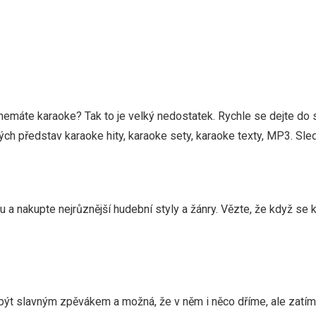
 nemáte karaoke? Tak to je velký nedostatek. Rychle se dejte d
ch představ karaoke hity, karaoke sety, karaoke texty, MP3. Sled
telu a nakupte nejrůznější hudební styly a žánry. Vězte, že když s
být slavným zpěvákem a možná, že v něm i něco dříme, ale zatím 