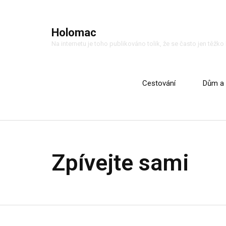
Holomac
Na internetu je toho publikováno tolik, že se často jen těžk
Cestování
Dům a 
Zpívejte sami