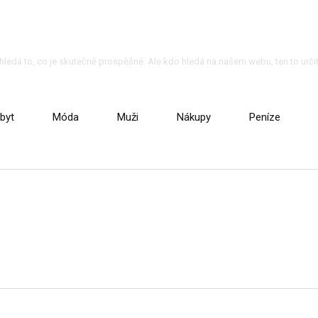
o hledá to, co je skutečně prospěšné. Ale kdo hledá na našem webu, ten to určit
byt
Móda
Muži
Nákupy
Peníze