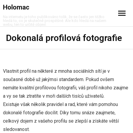
Holomac
Na internetu je toho publikováno tolik, že se často jen těžko
hledá to, co je skutečně prospěšné. Ale kdo hledá na našem
webu, ten to určitě objeví.
Cestování
Dokonalá profilová fotografie
Dům a byt
Móda
Vlastnit profil na některé z mnoha sociálních sítí je v
Muži
současné době už jakýmsi standardem. Pokud ovšem
nemáte kvalitní profilovou fotografii, váš profil nikoho zaujme
Nákupy
a vy se tak ztratíte v moři dalších tisíců uživatelů.
Existuje však několik pravidel a rad, které vám pomohou
Peníze
dokonalé fotografie docílit. Díky tomu snáze zaujmete,
celkový dojem z vašeho profilu se zlepší a získáte větší
Služby
sledovanost.