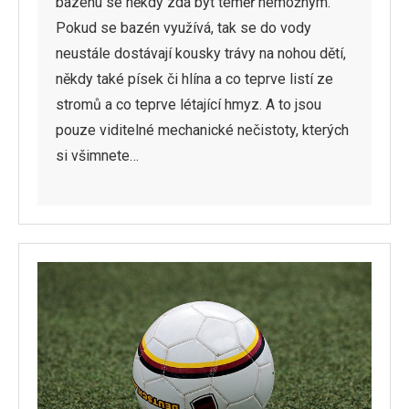
bazénu se někdy zdá být téměř nemožným.
Pokud se bazén využívá, tak se do vody
neustále dostávají kousky trávy na nohou dětí,
někdy také písek či hlína a co teprve listí ze
stromů a co teprve létající hmyz. A to jsou
pouze viditelné mechanické nečistoty, kterých
si všimnete…