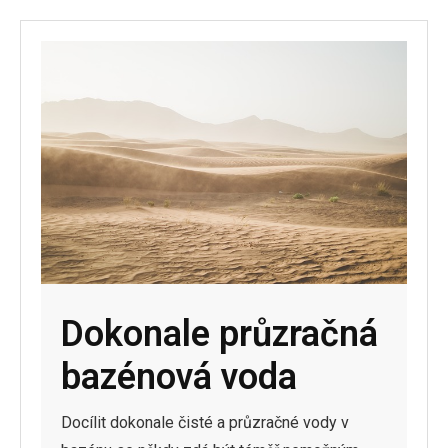
Dokonale průzračná
bazénová voda
Docílit dokonale čisté a průzračné vody v