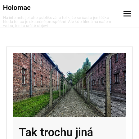
Holomac
Na internetu je toho publikováno tolik, že se často jen těžko
hledá to, co je skutečně prospěšné. Ale kdo hledá na našem
webu, ten to určitě objeví.
Cestování
Dům a byt
Móda
Muži
Nákupy
Peníze
Služby
Tak trochu jiná